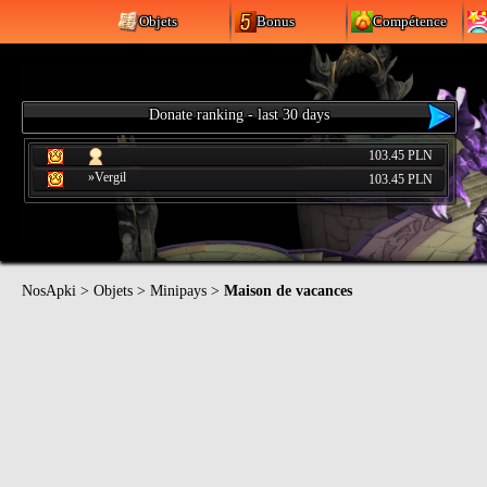
Objets
Bonus
Compétence
Donate ranking - last 30 days
103.45 PLN
»Vergil
103.45 PLN
NosApki
>
Objets
>
Minipays
>
Maison de vacances