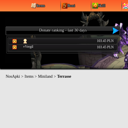
Items
Boni
Skill
Donate ranking - last 30 days
103.45 PLN
»Vergil
103.45 PLN
NosApki
>
Items
>
Miniland
>
Terrasse