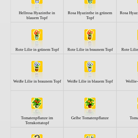
Hellrosa Hyazinthe in
Rosa Hyazinthe in grünem
Rosa Hyaz
blauem Topf
Topf
Rote Lilie in grünem Topf
Rote Lilie in braunem Topf
Rote Lili
Weiße Lilie in braunem Topf
Weiße Lilie in blauem Topf
Wollie
Tomatenpflanze im
Gelbe Tomatenpflanze
Toma
Terrakottatopf