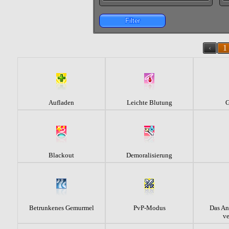
Filter
‹
1
Aufladen
Leichte Blutung
G
Blackout
Demoralisierung
Betrunkenes Gemurmel
PvP-Modus
Das Ang
ve