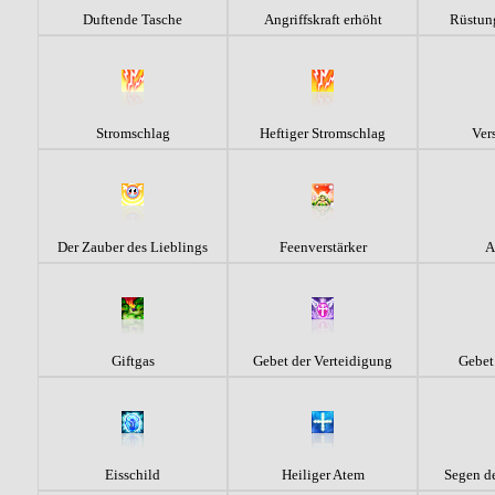
Duftende Tasche
Angriffskraft erhöht
Rüstun
Stromschlag
Heftiger Stromschlag
Ver
Der Zauber des Lieblings
Feenverstärker
A
Giftgas
Gebet der Verteidigung
Gebet 
Eisschild
Heiliger Atem
Segen de