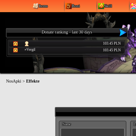
Items
Boni
Skill
Donate ranking - last 30 days
103.45 PLN
»Vergil
103.45 PLN
NosApki
>
Effekte
Name
L