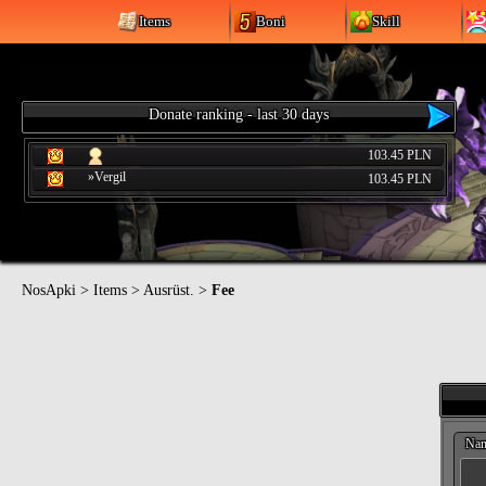
Items
Boni
Skill
Donate ranking - last 30 days
103.45 PLN
»Vergil
103.45 PLN
NosApki
>
Items
>
Ausrüst.
>
Fee
Na