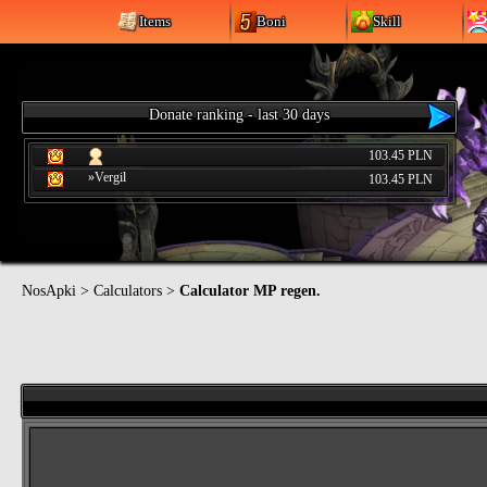
Items
Boni
Skill
Donate ranking - last 30 days
103.45 PLN
»Vergil
103.45 PLN
NosApki
>
Calculators
>
Calculator MP regen.