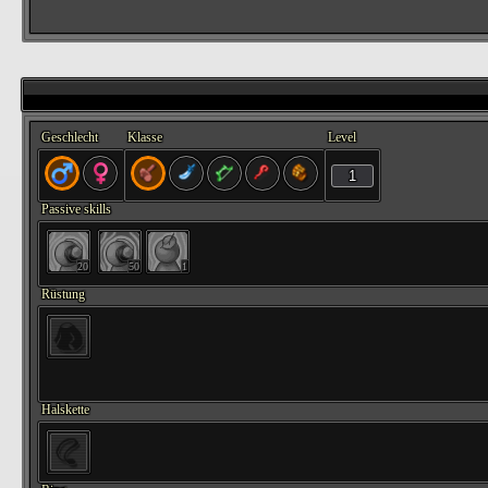
Geschlecht
Klasse
Level
Passive skills
20
50
1
Rüstung
Halskette