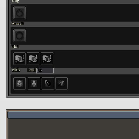
Ring
Armreif
Titel
Buffs
Level