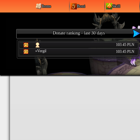
Items
Boni
Skill
Donate ranking - last 30 days
103.45 PLN
»Vergil
103.45 PLN