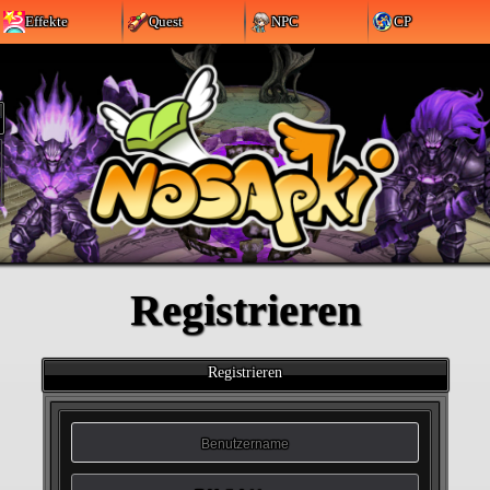
Effekte
Quest
NPC
CP
Registrieren
Registrieren