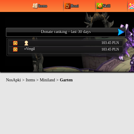
Items
Boni
Skill
Donate ranking - last 30 days
103.45 PLN
»Vergil
103.45 PLN
NosApki
>
Items
>
Miniland
>
Garten