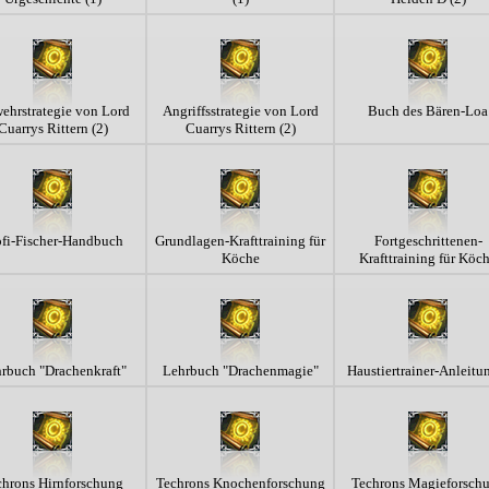
ehrstrategie von Lord
Angriffsstrategie von Lord
Buch des Bären-Loa
Cuarrys Rittern (2)
Cuarrys Rittern (2)
ofi-Fischer-Handbuch
Grundlagen-Krafttraining für
Fortgeschrittenen-
Köche
Krafttraining für Köc
rbuch "Drachenkraft"
Lehrbuch "Drachenmagie"
Haustiertrainer-Anleitu
chrons Hirnforschung
Techrons Knochenforschung
Techrons Magieforsch