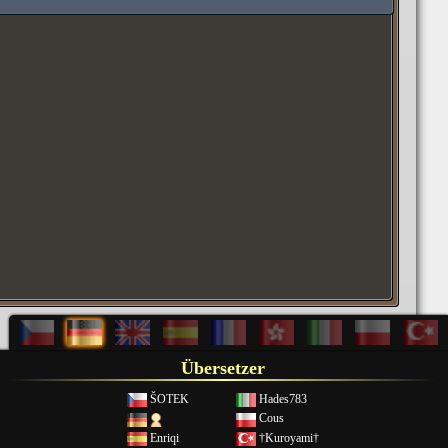
Übersetzer
ŠOTEK
Hades783
Cous
Enriqi
†Kuroyami†