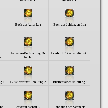
Buch des Adler-Loa
Buch des Schlangen-Loa
Experten-Krafttraining für
Lehrbuch "Drachenvitalität"
he
Köche
ng 1
Haustiertrainer-Anleitung 2
Haustiertrainer-Anleitung 3
ung
Feenfreundschaft (2)
Handbuch des Sammlers