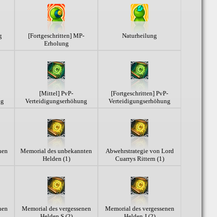
g
[Fortgeschritten] MP-
Naturheilung
Erholung
[Mittel] PvP-
[Fortgeschritten] PvP-
ng
Verteidigungserhöhung
Verteidigungserhöhung
nen
Memorial des unbekannten
Abwehrstrategie von Lord
Helden (1)
Cuarrys Rittern (1)
nen
Memorial des vergessenen
Memorial des vergessenen
Helden S (2)
Helden J (2)