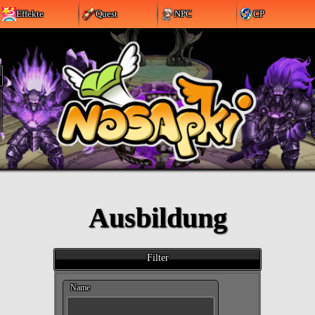
Effekte
Quest
NPC
CP
Ausbildung
Filter
Name