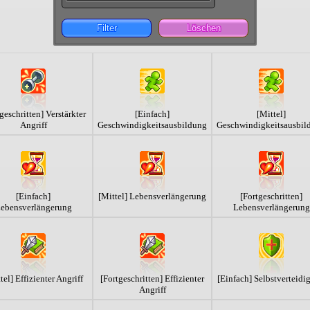
Filter
Löschen
geschritten] Verstärkter
[Einfach]
[Mittel]
Angriff
Geschwindigkeitsausbildung
Geschwindigkeitsausbil
[Einfach]
[Mittel] Lebensverlängerung
[Fortgeschritten]
ebensverlängerung
Lebensverlängerung
tel] Effizienter Angriff
[Fortgeschritten] Effizienter
[Einfach] Selbstverteidi
Angriff