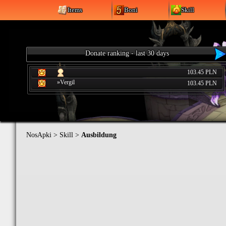
Items
Boni
Skill
Donate ranking - last 30 days
103.45 PLN
»Vergil
103.45 PLN
NosApki
>
Skill
>
Ausbildung