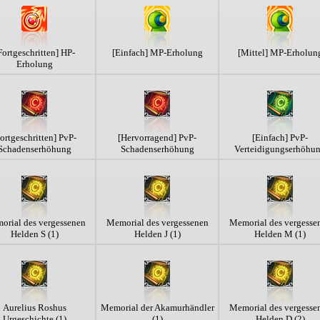
Fortgeschritten] HP-
[Einfach] MP-Erholung
[Mittel] MP-Erholun
Erholung
ortgeschritten] PvP-
[Hervorragend] PvP-
[Einfach] PvP-
Schadenserhöhung
Schadenserhöhung
Verteidigungserhöhu
orial des vergessenen
Memorial des vergessenen
Memorial des vergesse
Helden S (1)
Helden J (1)
Helden M (1)
Aurelius Roshus
Memorial der Akamurhändler
Memorial des vergesse
Urgeschichte (1)
(1)
Helden D (2)