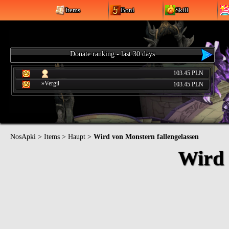
Items
Boni
Skill
Donate ranking - last 30 days
103.45 PLN
»Vergil
103.45 PLN
NosApki
>
Items
>
Haupt
>
Wird von Monstern fallengelassen
Wird 