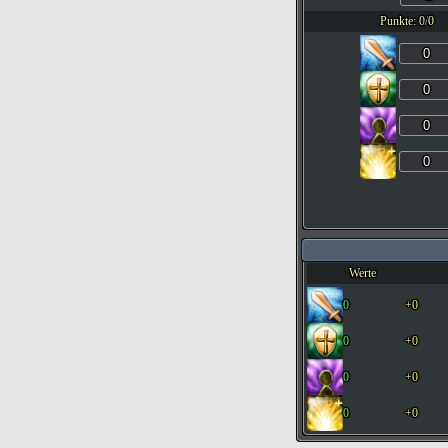
Punkte:
0
/
0
Werte
0
+
0
0
+
0
0
+
0
0
+
0