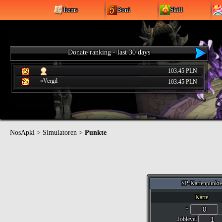
Items
Boni
Skill
Donate ranking - last 30 days
103.45 PLN
»Vergil
103.45 PLN
NosApki
>
Simulatoren
>
Punkte
SP-Kartenpunkte
Karte
+
Joblevel