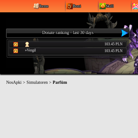
Items
Boni
Skill
Donate ranking - last 30 days
103.45 PLN
»Vergil
103.45 PLN
NosApki
>
Simulatoren
>
Parfüm