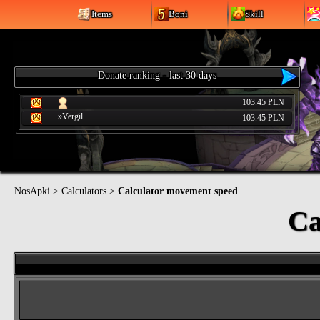
Items
Boni
Skill
Donate ranking - last 30 days
103.45 PLN
»Vergil
103.45 PLN
NosApki
>
Calculators
>
Calculator movement speed
Ca