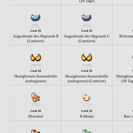
(30 Tage)
Level 20
Level 20
Augenbinde des Abgrunds B
Augenbinde des Abgrunds C
Ritterma
(Limitiert)
(Limitiert)
Level 20
Level 20
Honigbienen-Sonnenbrille
Honigbienen-Sonnenbrille
Honigbien
(unbegrenzt)
(unbegrenzt) (Limitiert)
(30 Tag
Level 20
Level 20
Monokel
X-Maske
Bart