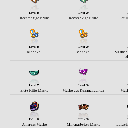
Level 20
Level 20
Rechteckige Brille
Rechteckige Brille
Stil
Level 20
Level 20
Monokel
Monokel
Maske d
H
Level 75
Level 80
Erste-Hilfe-Maske
Maske des Kommandanten
Mask
H-Lv 80
H-Lv 88
Amaroks Maske
Minenarbeiter-Maske
Luftre