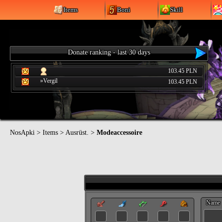
Items
Boni
Skill
Donate ranking - last 30 days
103.45 PLN
»Vergil
103.45 PLN
NosApki
>
Items
>
Ausrüst.
>
Modeaccessoire
Name