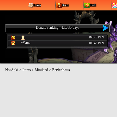
Items
Boni
Skill
Donate ranking - last 30 days
103.45 PLN
»Vergil
103.45 PLN
NosApki
>
Items
>
Miniland
>
Ferienhaus