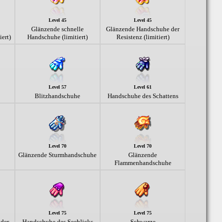
Level 45
Level 45
Glänzende schnelle
Glänzende Handschuhe der
ert)
Handschuhe (limitiert)
Resistenz (limitiert)
Level 57
Level 61
Blitzhandschuhe
Handschuhe des Schattens
Level 70
Level 70
Glänzende Sturmhandschuhe
Glänzende
Flammenhandschuhe
Level 75
Level 75
der
Handschuhe des Seeblicks
Schwarze