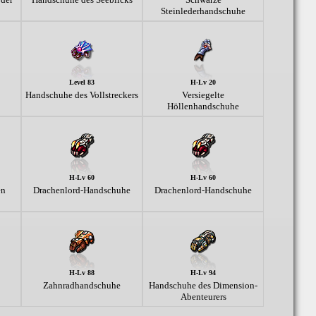
Steinlederhandschuhe
Level 83
H-Lv 20
Handschuhe des Vollstreckers
Versiegelte
Höllenhandschuhe
H-Lv 60
H-Lv 60
en
Drachenlord-Handschuhe
Drachenlord-Handschuhe
H-Lv 88
H-Lv 94
Zahnradhandschuhe
Handschuhe des Dimension-
Abenteurers