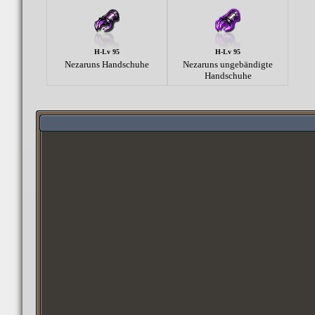
H-Lv 95
H-Lv 95
Nezaruns Handschuhe
Nezaruns ungebändigte
Handschuhe