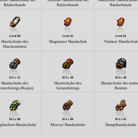
Räuberbande
Räuberbande
Räuberbande
Level 80
Level 81
Level 81
Handschuhe des
Magmaros' Handschuh
Valakus' Handschuh
Drachenritters
H-Lv 25
H-Lv 40
H-Lv 40
Handschuhe des
Handschuhe des
Handschuhe der uralt
isterkönigs (Kopie)
Geisterkönigs
Bestien
H-Lv 80
H-Lv 80
H-Lv 85
gdrachen-Handschuhe
Morcos' Handschuhe
Dampfhandschuhe