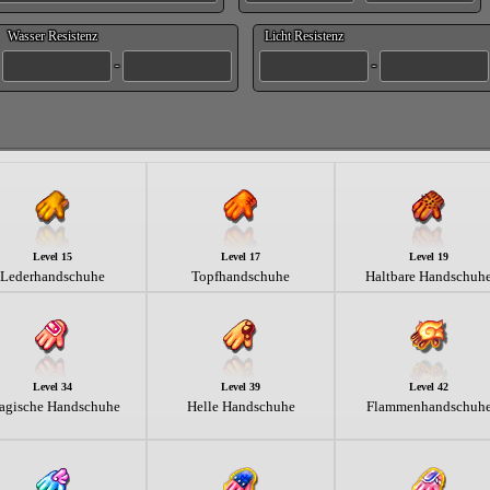
Wasser Resistenz
Licht Resistenz
-
-
Level 15
Level 17
Level 19
Lederhandschuhe
Topfhandschuhe
Haltbare Handschuh
Level 34
Level 39
Level 42
gische Handschuhe
Helle Handschuhe
Flammenhandschuh