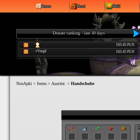
Items
Boni
Skill
Donate ranking - last 30 days
103.45 PLN
»Vergil
103.45 PLN
NosApki
>
Items
>
Ausrüst.
>
Handschuhe