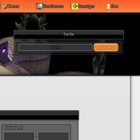
Karten
Simulatoren
Sonstiges
Gast
Suche
Suchen
Heldenlevel
-