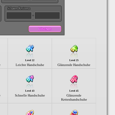
Schatten Resistenz
-
Löschen
Level 22
Level 25
e
Leichte Handschuhe
Glänzende Handschuhe
Level 43
Level 45
e
Schnelle Handschuhe
Glänzende
Kettenhandschuhe