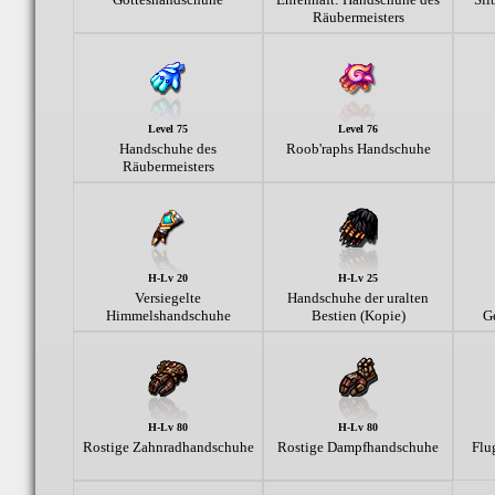
Räubermeisters
Level 75
Level 76
Handschuhe des
Roob'raphs Handschuhe
Räubermeisters
H-Lv 20
H-Lv 25
Versiegelte
Handschuhe der uralten
Himmelshandschuhe
Bestien (Kopie)
Ge
H-Lv 80
H-Lv 80
Rostige Zahnradhandschuhe
Rostige Dampfhandschuhe
Flu