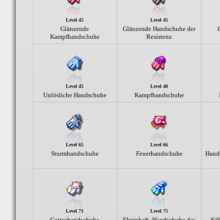
Level 45
Level 45
Glänzende
Glänzende Handschuhe der
Kampfhandschuhe
Resistenz
Level 45
Level 48
Unlösliche Handschuhe
Kampfhandschuhe
Level 65
Level 66
Sturmhandschuhe
Feuerhandschuhe
Hand
Level 71
Level 75
Gotteshandschuhe
Ehrenhaft: Handschuhe des
Sil