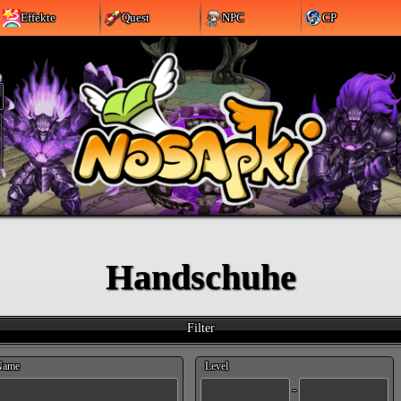
Effekte
Quest
NPC
CP
Handschuhe
Filter
Name
Level
-