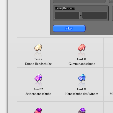
Feuer Resistenz
-
Filter
Level 4
Level 10
Dünne Handschuhe
Gummihandschuhe
Level 27
Level 30
Seidenhandschuhe
Handschuhe des Windes
Ma