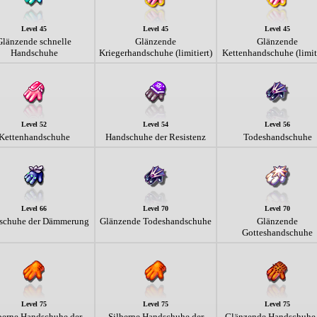
Level 45
Level 45
Level 45
Glänzende schnelle
Glänzende
Glänzende
Handschuhe
Kriegerhandschuhe (limitiert)
Kettenhandschuhe (limiti
Level 52
Level 54
Level 56
Kettenhandschuhe
Handschuhe der Resistenz
Todeshandschuhe
Level 66
Level 70
Level 70
schuhe der Dämmerung
Glänzende Todeshandschuhe
Glänzende
Gotteshandschuhe
Level 75
Level 75
Level 75
berne Handschuhe der
Silberne Handschuhe der
Glänzende Handschuhe 