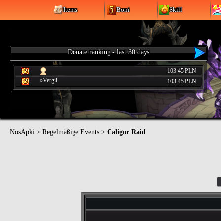
Items
Boni
Skill
Donate ranking - last 30 days
103.45 PLN
»Vergil
103.45 PLN
NosApki
>
Regelmäßige Events
>
Caligor Raid