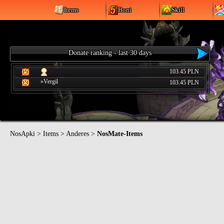
Items
Boni
Skill
Donate ranking - last 30 days
103.45 PLN
»Vergil
103.45 PLN
NosApki
>
Items
>
Anderes
>
NosMate-Items