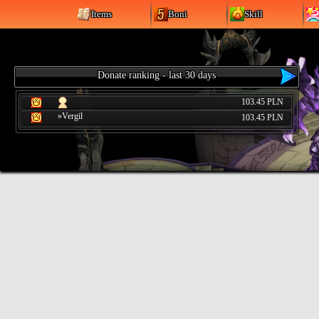
Items
Boni
Skill
Donate ranking - last 30 days
103.45 PLN
»Vergil
103.45 PLN