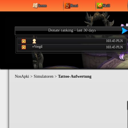
Items
Boni
Skill
Donate ranking - last 30 days
103.45 PLN
»Vergil
103.45 PLN
NosApki
>
Simulatoren
>
Tattoo-Aufwertung