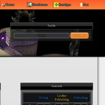
Karten
Simulatoren
Sonstiges
Gast
Suche
Suchen
Statistik
Großer
Erfolg
Fehlschlag
Fehlschlag