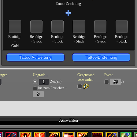
Tattoo-Zeichnung
Benötigt:
Benötigt:
Benötigt:
Benötigt:
Benötigt:
Benötigt:
-
-
Stück
-
Stück
-
Stück
-
Stück
-
Stück
Gold
Tattoo-Aufwertung
Tattoo-Entfernung
ungen
Upgrade...
Gegenstand
Event
verwenden
Zeit(en)
%
bis zum Erreichen +
Auswählen