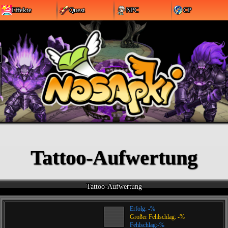
Effekte
Quest
NPC
CP
Tattoo-Aufwertung
Tattoo-Aufwertung
Erfolg:
-
%
Großer Fehlschlag:
-
%
Fehlschlag:
-
%