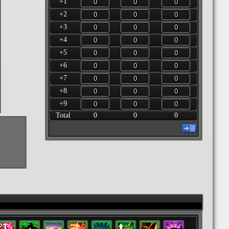
+1
+2
+3
+4
+5
+6
+7
+8
+9
Total
0
0
0