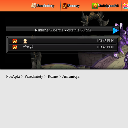
Przedmioty
Bonusy
Umiejętności
Ranking wsparcia - ostatnie 30 dni
103.45 PLN
»Vergil
103.45 PLN
NosApki
>
Przedmioty
>
Różne
>
Amunicja