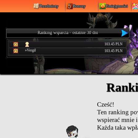
Przedmioty
Bonusy
Umiejętności
Ranking wsparcia - ostatnie 30 dni
103.45 PLN
»Vergil
103.45 PLN
Ranki
Cześć!
Ten ranking po
wspierać mnie i
Każda taka wpł