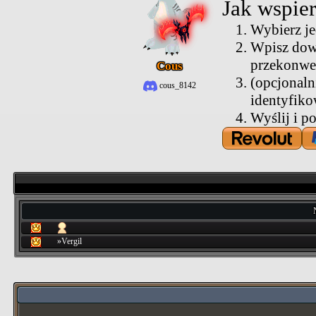
Jak wspie
Wybierz je
Wpisz dow
przekonwer
Cous
(opcjonaln
cous_8142
identyfiko
Wyślij i p
»Vergil