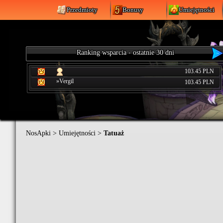
Przedmioty
Bonusy
Umiejętności
Ranking wsparcia - ostatnie 30 dni
103.45 PLN
»Vergil
103.45 PLN
NosApki
>
Umiejętności
>
Tatuaż