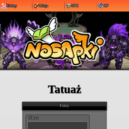
Efekty
Misja
NPC
CP
Tatuaż
Filtry
Nazwa