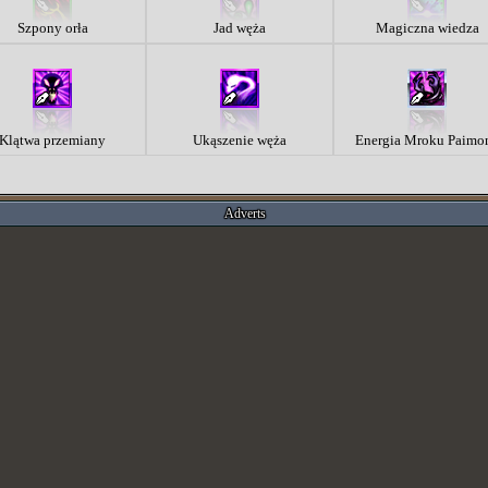
Szpony orła
Jad węża
Magiczna wiedza
Klątwa przemiany
Ukąszenie węża
Energia Mroku Paimo
Adverts