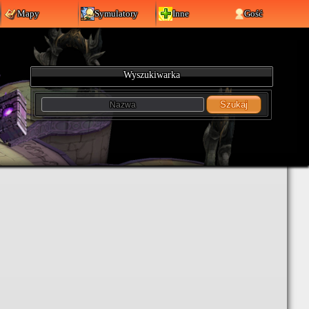
Mapy
Symulatory
Inne
Gość
Wyszukiwarka
Szukaj