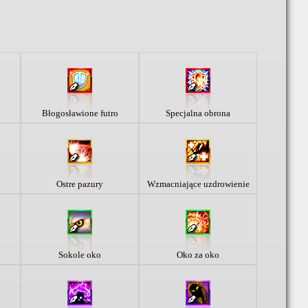
Błogosławione futro
Specjalna obrona
Ostre pazury
Wzmacniające uzdrowienie
Sokole oko
Oko za oko