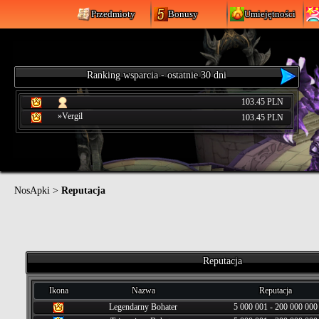
Przedmioty
Bonusy
Umiejętności
Ranking wsparcia - ostatnie 30 dni
103.45 PLN
»Vergil
103.45 PLN
NosApki
>
Reputacja
Reputacja
Ikona
Nazwa
Reputacja
Legendarny Bohater
5 000 001 - 200 000 000