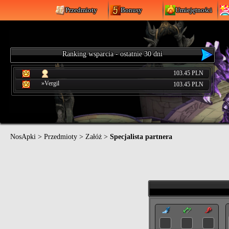
Przedmioty
Bonusy
Umiejętności
Ranking wsparcia - ostatnie 30 dni
103.45 PLN
»Vergil
103.45 PLN
NosApki
>
Przedmioty
>
Załóż
>
Specjalista partnera