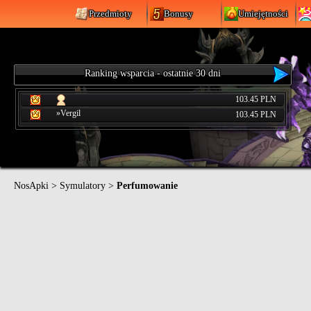
Przedmioty
Bonusy
Umiejętności
Ranking wsparcia - ostatnie 30 dni
103.45 PLN
»Vergil
103.45 PLN
NosApki
>
Symulatory
>
Perfumowanie