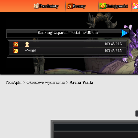
Przedmioty
Bonusy
Umiejętności
Ranking wsparcia - ostatnie 30 dni
103.45 PLN
»Vergil
103.45 PLN
NosApki
>
Okresowe wydarzenia
>
Arena Walki