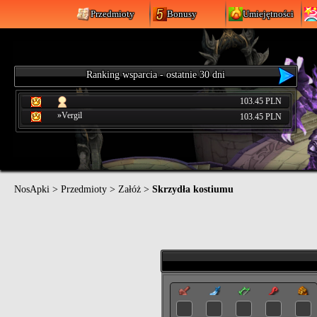
Przedmioty
Bonusy
Umiejętności
Ranking wsparcia - ostatnie 30 dni
103.45 PLN
»Vergil
103.45 PLN
NosApki
>
Przedmioty
>
Załóż
>
Skrzydła kostiumu