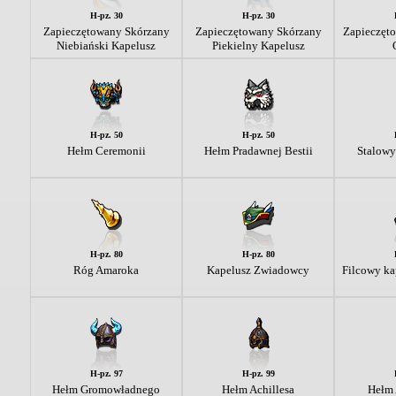
H-pz. 30
H-pz. 30
Zapieczętowany Skórzany
Zapieczętowany Skórzany
Zapieczęt
Niebiański Kapelusz
Piekielny Kapelusz
H-pz. 50
H-pz. 50
Hełm Ceremonii
Hełm Pradawnej Bestii
Stalowy
H-pz. 80
H-pz. 80
Róg Amaroka
Kapelusz Zwiadowcy
Filcowy k
H-pz. 97
H-pz. 99
Hełm Gromowładnego
Hełm Achillesa
Hełm 