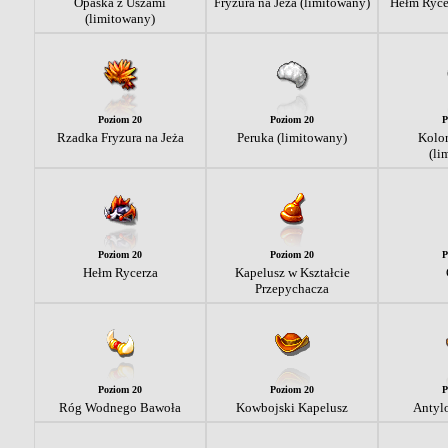
Opaska z Uszami
Fryzura na Jeża (limitowany)
Hełm Ryce
(limitowany)
Poziom 20
Poziom 20
P
Rzadka Fryzura na Jeża
Peruka (limitowany)
Kolo
(li
Poziom 20
Poziom 20
P
Hełm Rycerza
Kapelusz w Kształcie
Przepychacza
Poziom 20
Poziom 20
P
Róg Wodnego Bawoła
Kowbojski Kapelusz
Antyl