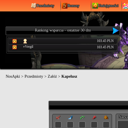
Przedmioty
Bonusy
Umiejętności
Ranking wsparcia - ostatnie 30 dni
103.45 PLN
»Vergil
103.45 PLN
NosApki
>
Przedmioty
>
Załóż
>
Kapelusz
Nazw