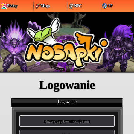
Efekty
Misja
NPC
CP
Logowanie
Logowanie