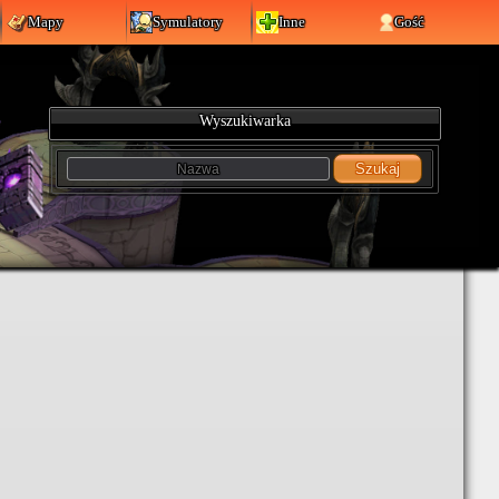
Mapy
Symulatory
Inne
Gość
Wyszukiwarka
Szukaj