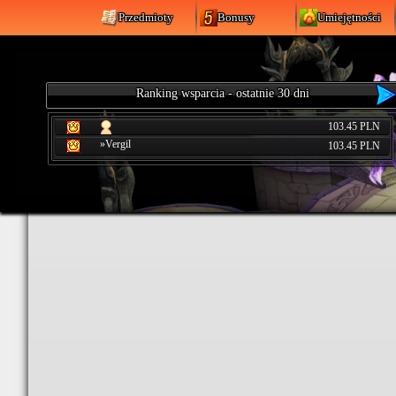
Przedmioty
Bonusy
Umiejętności
Ranking wsparcia - ostatnie 30 dni
103.45 PLN
»Vergil
103.45 PLN