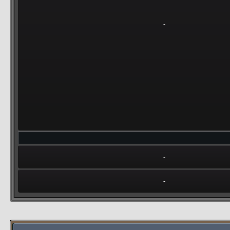
-
-
-