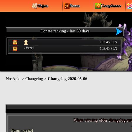
Objets
Bonus
Compétence
Donate ranking - last 30 days
103.45 PLN
»Vergil
103.45 PLN
NosApki
>
Changelog
>
Changelog 2026-05-06
When viewing older changelog entrie
Bonus - created