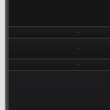
-
-
-