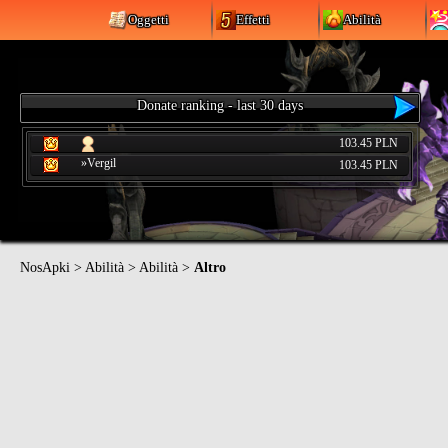
Oggetti
Effetti
Abilità
Donate ranking - last 30 days
103.45 PLN
»Vergil
103.45 PLN
NosApki
>
Abilità
>
Abilità
>
Altro