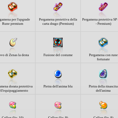
gamena per l'upgrade
Pergamena protettiva della
Pergamena protettiva SP 
Rune premium
carta drago (Premium)
- Premium)
vo di Zenas la desta
Fusione del costume
Pergamena con rune
fortunate
amena dorata protettiva
Pietra dell'anima blu
Pietra della rinascita
ell'equipaggiamento
dell'anima
Cellon (liv. 10)
Cellon (liv. 9)
Cellon (liv. 8)