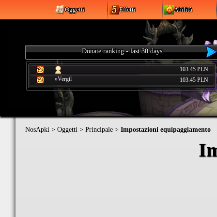
Oggetti
Effetti
Abilità
Donate ranking - last 30 days
103.45 PLN
»Vergil
103.45 PLN
NosApki
>
Oggetti
>
Principale
>
Impostazioni equipaggiamento
Im