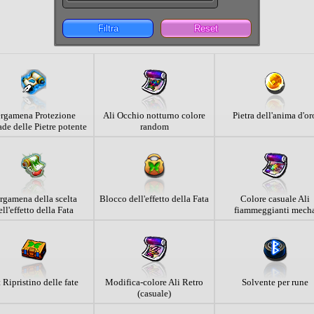
Filtra
Reset
rgamena Protezione
Ali Occhio notturno colore
Pietra dell'anima d'or
de delle Pietre potente
random
rgamena della scelta
Blocco dell'effetto della Fata
Colore casuale Ali
ell'effetto della Fata
fiammeggianti mech
 Ripristino delle fate
Modifica-colore Ali Retro
Solvente per rune
(casuale)