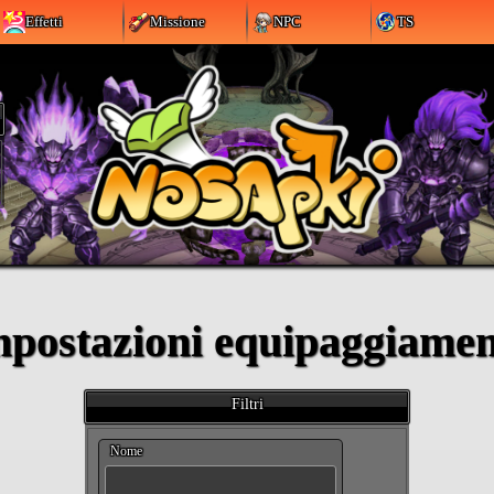
Effetti
Missione
NPC
TS
postazioni equipaggiame
Filtri
Nome