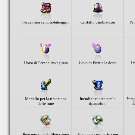
Pergamena cambia-tatuaggio
Cristallo cambia-Loa
Per
Uovo di Fernon risvegliata
Uovo di Erenia la desta
Uo
Martello per la rimozione
Incudine runica per le
Perg
delle rune
riparazioni
d
Pergamena della liberazione
Pergamena protettiva per