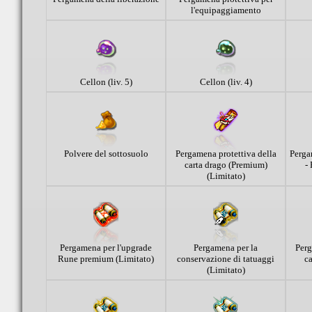
l'equipaggiamento
Cellon (liv. 5)
Cellon (liv. 4)
Polvere del sottosuolo
Pergamena protettiva della
Perga
carta drago (Premium)
-
(Limitato)
Pergamena per l'upgrade
Pergamena per la
Perg
Rune premium (Limitato)
conservazione di tatuaggi
ca
(Limitato)