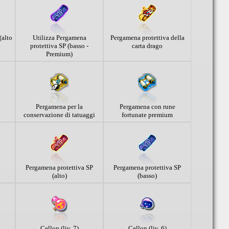
(alto
Utilizza Pergamena
Pergamena protettiva della
protettiva SP (basso -
carta drago
Premium)
Pergamena per la
Pergamena con rune
conservazione di tatuaggi
fortunate premium
Pergamena protettiva SP
Pergamena protettiva SP
(alto)
(basso)
Cellon (liv. 7)
Cellon (liv. 6)