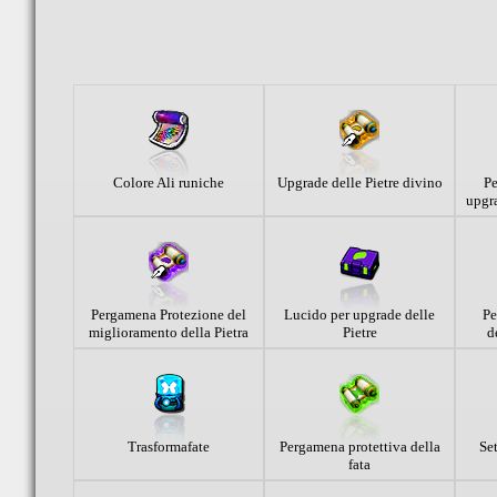
Colore Ali runiche
Upgrade delle Pietre divino
Pe
upgra
Pergamena Protezione del
Lucido per upgrade delle
Pe
miglioramento della Pietra
Pietre
d
Trasformafate
Pergamena protettiva della
Set
fata