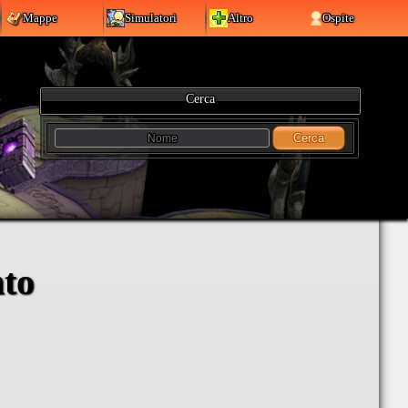
Mappe
Simulatori
Altro
Ospite
Cerca
Cerca
nto