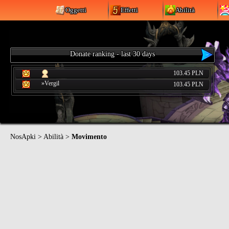
Oggetti
Effetti
Abilità
Donate ranking - last 30 days
103.45 PLN
»Vergil
103.45 PLN
NosApki
>
Abilità
>
Movimento