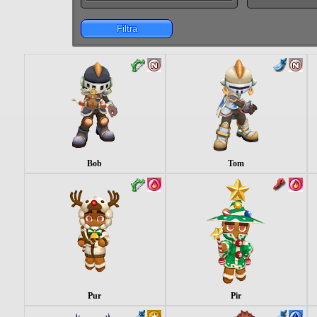
Filtra
Bob
Tom
Pur
Pir