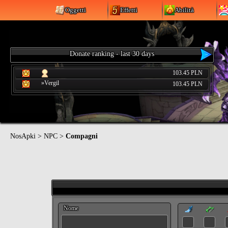
Oggetti
Effetti
Abilità
Donate ranking - last 30 days
103.45 PLN
»Vergil
103.45 PLN
NosApki
>
NPC
>
Compagni
Nome