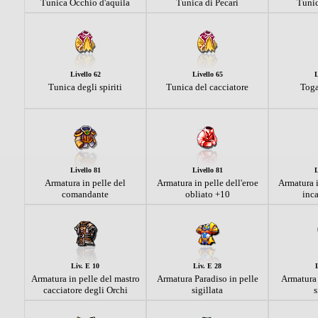
Tunica Occhio d'aquila
Tunica di Pecari
Tunic
Livello 62
Livello 65
L
Tunica degli spiriti
Tunica del cacciatore
Toga
Livello 81
Livello 81
L
Armatura in pelle del
Armatura in pelle dell'eroe
Armatura i
comandante
obliato +10
inc
Liv. E 10
Liv. E 28
Armatura in pelle del mastro
Armatura Paradiso in pelle
Armatura 
cacciatore degli Orchi
sigillata
s