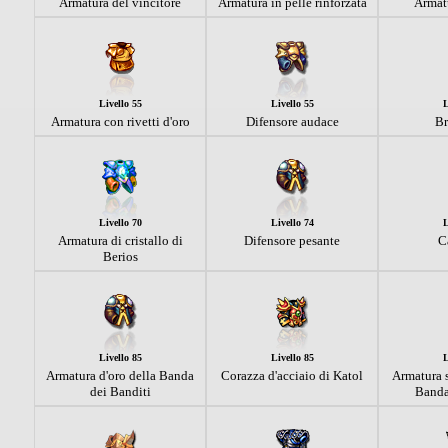
Armatura del vincitore
Armatura in pelle rinforzata
Armatu
Livello 55
Livello 55
L
Armatura con rivetti d'oro
Difensore audace
Br
Livello 70
Livello 74
L
Armatura di cristallo di
Difensore pesante
C
Berios
Livello 85
Livello 85
L
Armatura d'oro della Banda
Corazza d'acciaio di Katol
Armatura s
dei Banditi
Banda