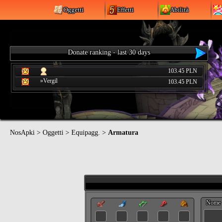
Oggetti
Effetti
Abilità
Donate ranking - last 30 days
103.45 PLN
»Vergil
103.45 PLN
NosApki
>
Oggetti
>
Equipagg.
>
Armatura
Nome