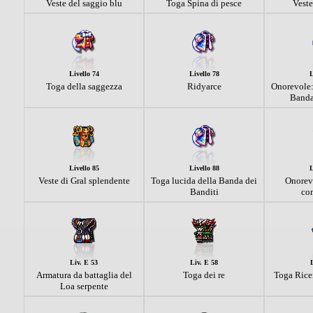
Veste del saggio blu
Toga Spina di pesce
Veste
Livello 74
Livello 78
L
Toga della saggezza
Ridyarce
Onorevole: 
Banda
Livello 85
Livello 88
L
Veste di Gral splendente
Toga lucida della Banda dei
Onorevo
Banditi
co
Liv. E 53
Liv. E 58
Armatura da battaglia del
Toga dei re
Toga Ricer
Loa serpente