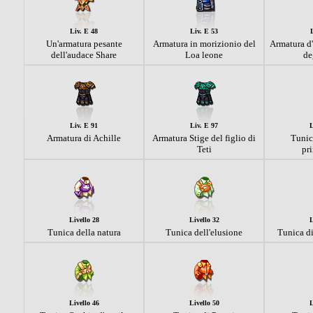
Liv. E 48
Liv. E 53
Un'armatura pesante
Armatura in morizionio del
Armatura d'
dell'audace Share
Loa leone
de
Liv. E 91
Liv. E 97
L
Armatura di Achille
Armatura Stige del figlio di
Tunica
Teti
pri
Livello 28
Livello 32
L
Tunica della natura
Tunica dell'elusione
Tunica di
Livello 46
Livello 50
L