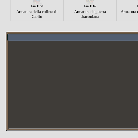
Liv. E 58
Liv. E 65
Armatura della collera di
Armatura da guerra
Armatura d
Carlio
draconiana