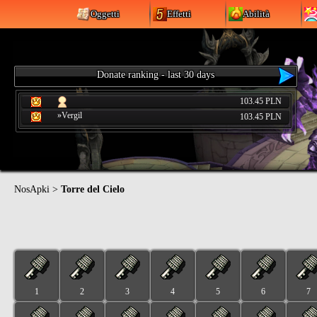
Oggetti
Effetti
Abilità
Donate ranking - last 30 days
103.45 PLN
»Vergil
103.45 PLN
NosApki
>
Torre del Cielo
1
2
3
4
5
6
7