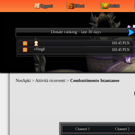
Oggetti
Effetti
Abilità
Donate ranking - last 30 days
103.45 PLN
»Vergil
103.45 PLN
NosApki
>
Attività ricorrenti
>
Combattimento Istantaneo
Channel 1
Channel 2