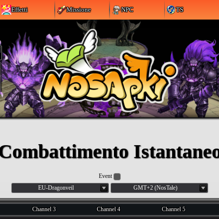
Effetti
Missione
NPC
TS
Combattimento Istantane
Event
EU-Dragonveil
GMT+2 (NosTale)
Channel 3
Channel 4
Channel 5