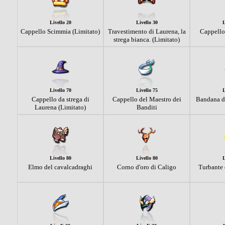
Livello 20
Livello 30
L
Cappello Scimmia (Limitato)
Travestimento di Laurena, la
Cappello
strega bianca. (Limitato)
Livello 70
Livello 75
L
Cappello da strega di
Cappello del Maestro dei
Bandana de
Laurena (Limitato)
Banditi
Livello 80
Livello 80
L
Elmo del cavalcadraghi
Corno d'oro di Caligo
Turbante