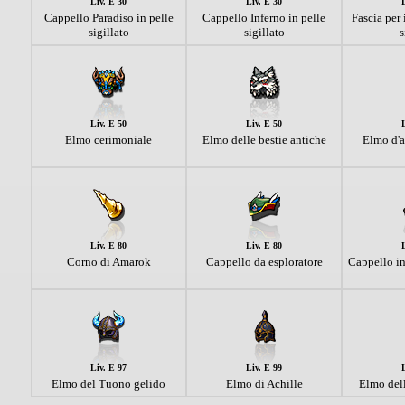
Liv. E 30
Liv. E 30
Cappello Paradiso in pelle
Cappello Inferno in pelle
Fascia per 
sigillato
sigillato
s
Liv. E 50
Liv. E 50
Elmo cerimoniale
Elmo delle bestie antiche
Elmo d'a
Liv. E 80
Liv. E 80
Corno di Amarok
Cappello da esploratore
Cappello in
Liv. E 97
Liv. E 99
Elmo del Tuono gelido
Elmo di Achille
Elmo del