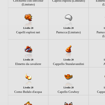
Cerchietto con orecchie
Capelli esplosi (Limitato)
Elmetto
(Limitato)
(L
Livello 20
Livello 20
L
Capelli esplosi rari
Parrucca (Limitato)
Parruc
(L
Livello 20
Livello 20
L
Elmetto da cavaliere
Cappello Sturalavandini
A
Livello 20
Livello 20
L
Corno Bufalo d'acqua
Capello Cowboy
Cappe