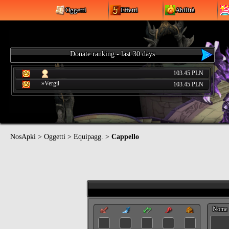
Oggetti
Effetti
Abilità
Donate ranking - last 30 days
103.45 PLN
»Vergil
103.45 PLN
NosApki
>
Oggetti
>
Equipagg.
>
Cappello
Nome