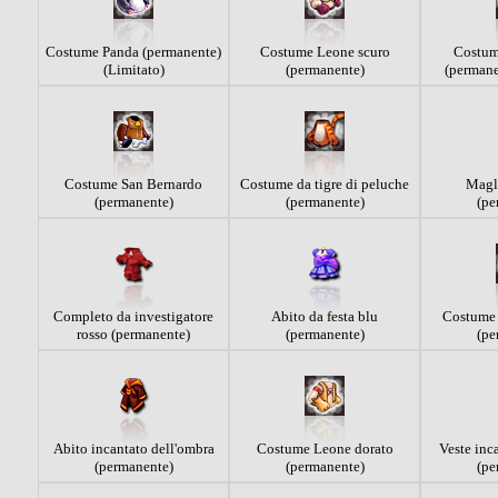
Costume Panda (permanente)
Costume Leone scuro
Costum
(Limitato)
(permanente)
(permane
Costume San Bernardo
Costume da tigre di peluche
Magli
(permanente)
(permanente)
(pe
Completo da investigatore
Abito da festa blu
Costume 
rosso (permanente)
(permanente)
(pe
Abito incantato dell'ombra
Costume Leone dorato
Veste inc
(permanente)
(permanente)
(pe