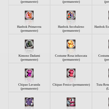
(permanente)
(permanente)
(pe
Hanbok Primavera
Hanbok Arcobaleno
Hanbok Est
(permanente)
(permanente)
Kimono Dadami
Costume Rosa infuocata
Costume
(permanente)
(permanente)
(pe
Chipao Lavanda
Chipao Fenice (permanente)
Tuta Ren
(permanente)
(L