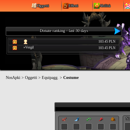
Oggetti
Effetti
Abilità
Donate ranking - last 30 days
103.45 PLN
»Vergil
103.45 PLN
NosApki
>
Oggetti
>
Equipagg.
>
Costume
N