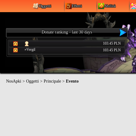
Oggetti
Effetti
Abilità
Donate ranking - last 30 days
103.45 PLN
»Vergil
103.45 PLN
NosApki
>
Oggetti
>
Principale
>
Evento