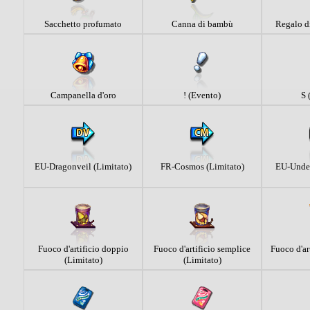
Sacchetto profumato
Canna di bambù
Regalo d
Campanella d'oro
! (Evento)
S 
EU-Dragonveil (Limitato)
FR-Cosmos (Limitato)
EU-Under
Fuoco d'artificio doppio
Fuoco d'artificio semplice
Fuoco d'ar
(Limitato)
(Limitato)