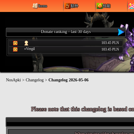
Items
額外
技能
Donate ranking - last 30 days
103.45 PLN
»Vergil
103.45 PLN
NosApki
>
Changelog
>
Changelog 2026-05-06
Please note that this changelog is based o
When viewing older changelog entrie