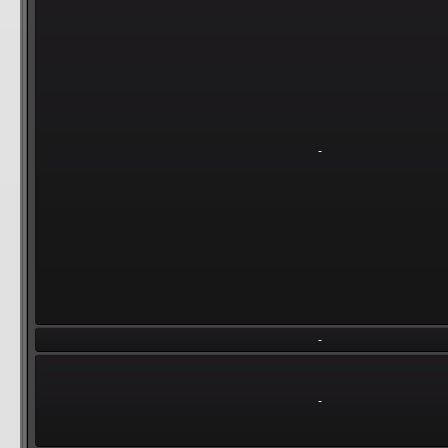
-
-
-