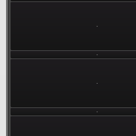
-
-
-
-