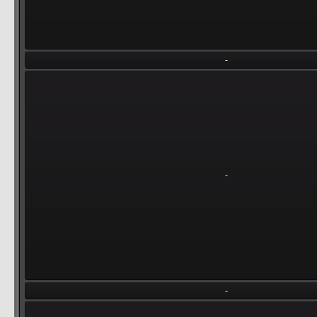
-
-
-