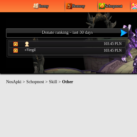
Itemy
Bonusy
Schopnost
Donate ranking - last 30 days
103.45 PLN
»Vergil
103.45 PLN
NosApki
>
Schopnost
>
Skill
>
Other