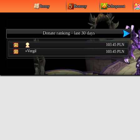
Itemy
Bonusy
Schopnost
Donate ranking - last 30 days
103.45 PLN
»Vergil
103.45 PLN