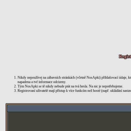
Regist
Nikdy nepoužívej na zábavních stránkách (včetně NosApki) přihlašovací údaje, kt
napadena a tvé informace odcizeny.
Tým NosApki se tě nikdy nebude ptát na tvá hesla. Na nic je nepotřebujeme.
Registrovaní uživatelé mají přístup k více funkcím než hosté (např. ukládání nast