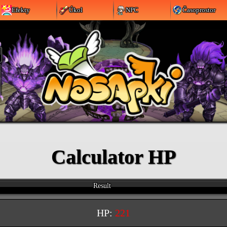
Efekty
Úkol
NPC
Časoprostor
Calculator HP
Result
HP:
221