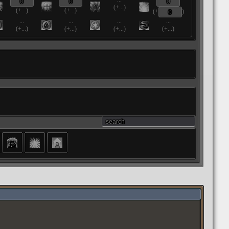
(+...)
(+...)
(+...)
(+
)
...
...
...
...
(+...)
(+...)
(+...)
(+...)