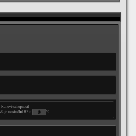
Runové schopnosti
yšuje maximální HP o
%