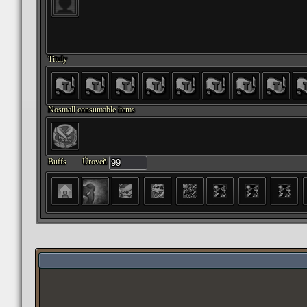
Tituly
Nosmall consumable items
Buffs
Úroveň