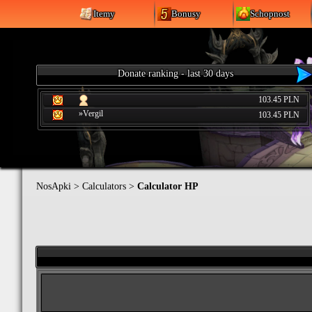
Itemy
Bonusy
Schopnost
Donate ranking - last 30 days
103.45 PLN
»Vergil
103.45 PLN
NosApki
>
Calculators
>
Calculator HP