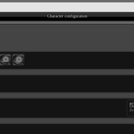
Character configuration
16.8k
3k
Zv