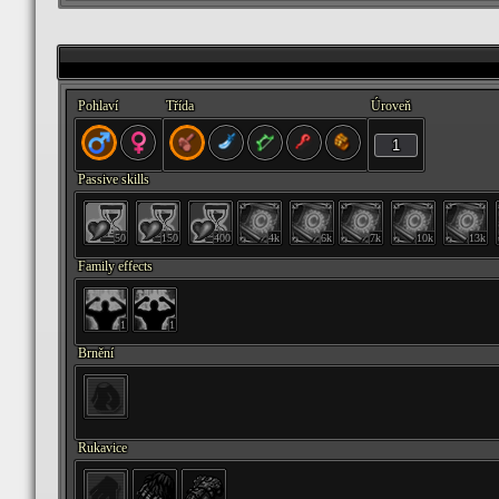
Pohlaví
Třída
Úroveň
Passive skills
50
150
400
4k
6k
7k
10k
13k
Family effects
1
1
Brnění
Rukavice