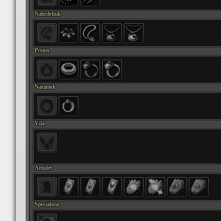
Náhrdelník
Prsten
Náramek
Víla
Amulet
Specialista