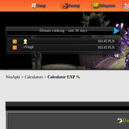
Itemy
Bonusy
Schopnost
Donate ranking - last 30 days
103.45 PLN
»Vergil
103.45 PLN
NosApki
>
Calculators
>
Calculator EXP %
Úr