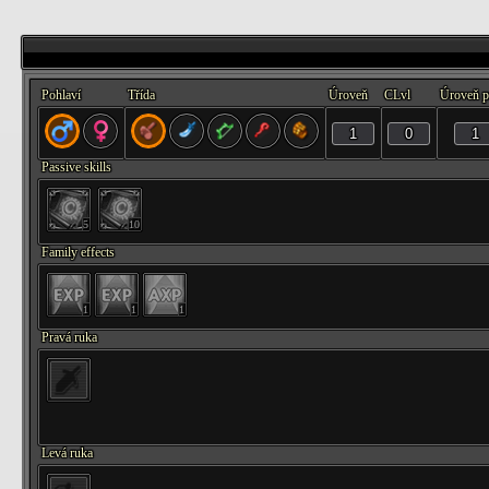
Pohlaví
Třída
Úroveň
CLvl
Úroveň p
Passive skills
5
10
Family effects
1
1
1
Pravá ruka
Levá ruka