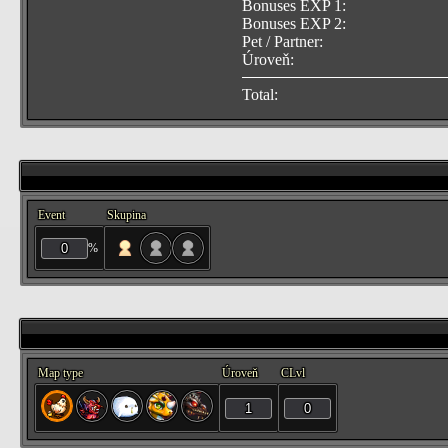
Bonuses EXP 1:
Bonuses EXP 2:
Pet / Partner:
Úroveň:
Total:
Event
Skupina
%
Map type
Úroveň
CLvl