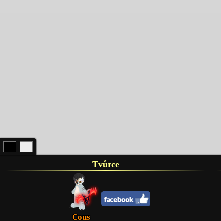
Tvůrce
Cous