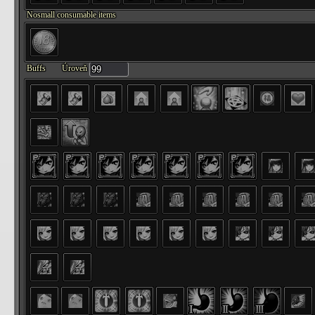
Nosmall consumable items
Buffs
Úroveň