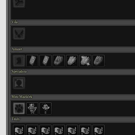
Víla
Amulet
Specialista
Mini Mazlíček
Tituly