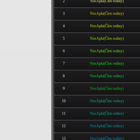
2
NosApki(Člen rodiny)
3
NosApki(Člen rodiny)
4
NosApki(Člen rodiny)
5
NosApki(Člen rodiny)
6
NosApki(Člen rodiny)
7
NosApki(Člen rodiny)
8
NosApki(Člen rodiny)
9
NosApki(Člen rodiny)
10
NosApki(Člen rodiny)
11
NosApki(Člen rodiny)
12
NosApki(Člen rodiny)
13
NosApki(Člen rodiny)