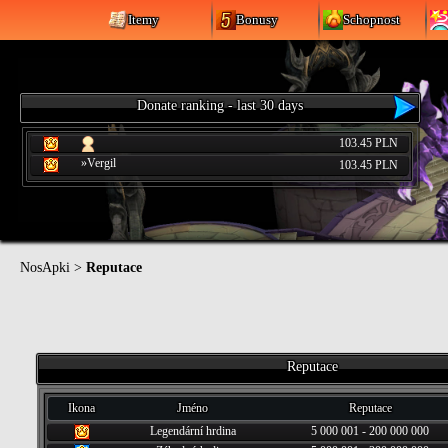
Itemy
Bonusy
Schopnost
Donate ranking - last 30 days
103.45 PLN
»Vergil
103.45 PLN
NosApki
>
Reputace
Reputace
Ikona
Jméno
Reputace
Legendární hrdina
5 000 001 - 200 000 000