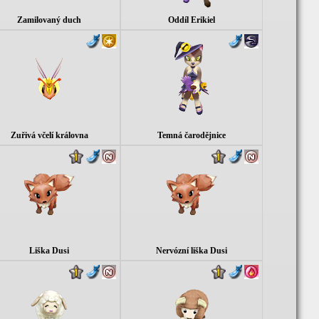
Zamilovaný duch
Oddíl Erikiel
Zuřivá včelí královna
Temná čarodějnice
Liška Dusi
Nervózní liška Dusi