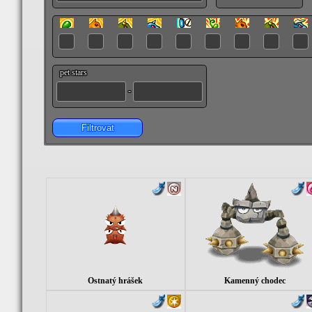
pet stars
-
Filtrovat
Ostnatý hrášek
Kamenný chodec