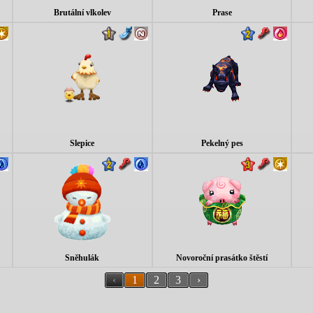
Brutální vlkolev
Prase
Slepice
Pekelný pes
Sněhulák
Novoroční prasátko štěstí
‹
1
2
3
›