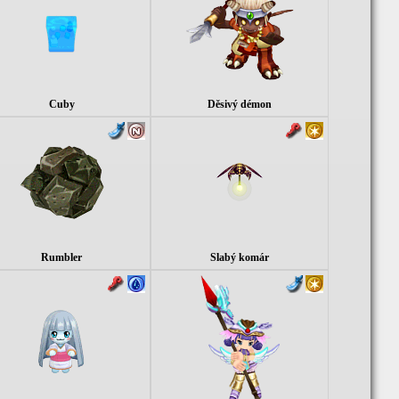
Cuby
Děsivý démon
Rumbler
Slabý komár