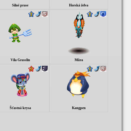
Silné prase
Horská želva
Víla Grasslin
Můra
Šťastná krysa
Kangpen