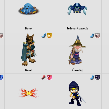
Krtek
Jedovatý pavouk
Kenel
Čaroděj