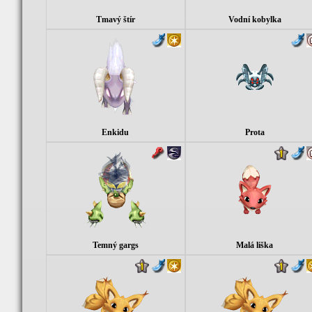
Tmavý štír
Vodní kobylka
Enkidu
Prota
Temný gargs
Malá liška