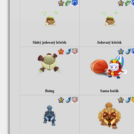
Slabý jedovatý křeček
Jedovatý křeček
Boing
Santa bušík