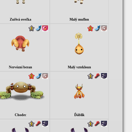
Zuřivá ovečka
Malý muflon
Nervózní beran
Malý vztekloun
Chodec
Ďáblík