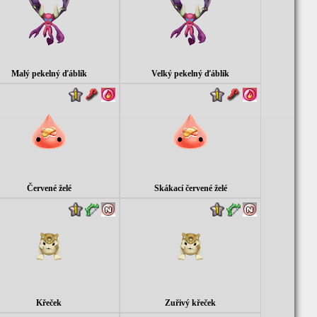
Malý pekelný ďáblík
Velký pekelný ďáblík
Červené želé
Skákací červené želé
Křeček
Zuřivý křeček