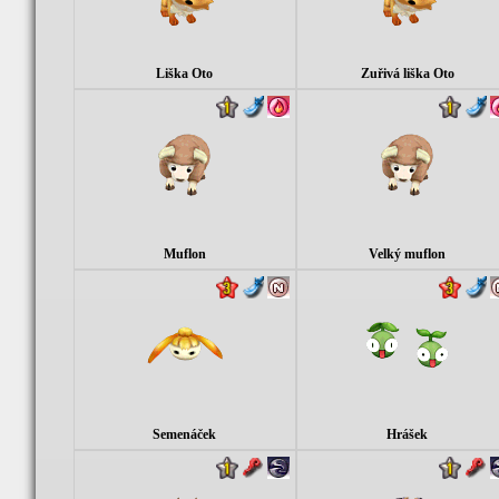
Liška Oto
Zuřivá liška Oto
Muflon
Velký muflon
Semenáček
Hrášek