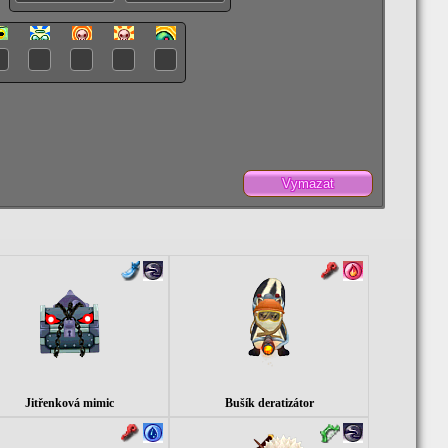
Vymazat
Jitřenková mimic
Bušík deratizátor