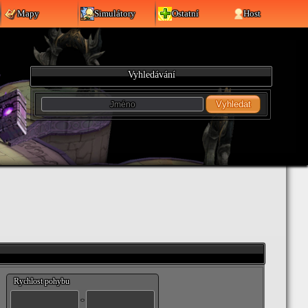
Mapy
Simulátory
Ostatní
Host
Vyhledávání
Vyhledat
Rychlost pohybu
-