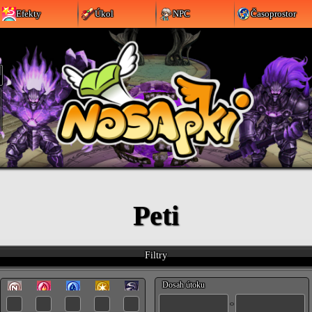
Efekty
Úkol
NPC
Časoprostor
Peti
Filtry
Dosah útoku
-