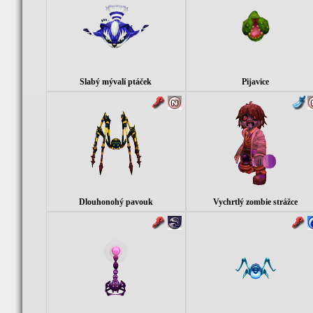
Slabý mývalí ptáček
Pijavice
Dlouhonohý pavouk
Vychrtlý zombie strážce