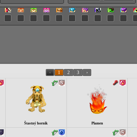
‹
1
2
3
›
Štastný horník
Plamen