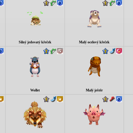
Silný jedovatý křeček
Malý ocelový křeček
Wollet
Malý ještěr