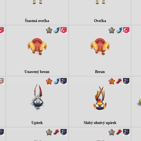
Štastná ovečka
Ovečka
Unavený beran
Beran
Upírek
Slabý ohnivý upírek