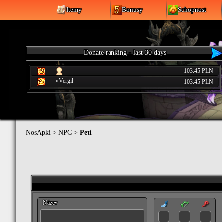
Itemy
Bonusy
Schopnost
Donate ranking - last 30 days
103.45 PLN
»Vergil
103.45 PLN
NosApki
>
NPC
>
Peti
Název