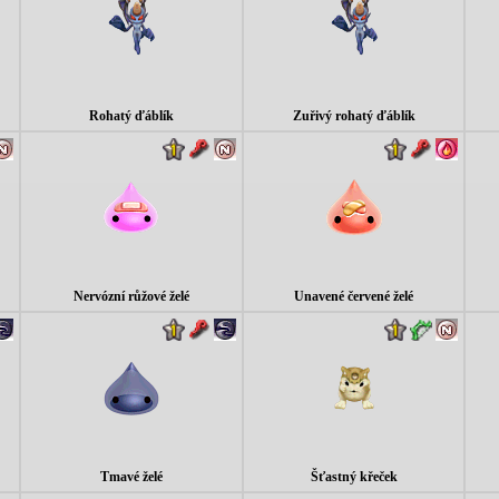
Rohatý ďáblík
Zuřivý rohatý ďáblík
Nervózní růžové želé
Unavené červené želé
Tmavé želé
Šťastný křeček