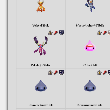
Velký ďáblík
Šťastný rohatý ďáblík
Pekelný ďáblík
Růžové želé
Unavené tmavé želé
Nervózní tmavé želé