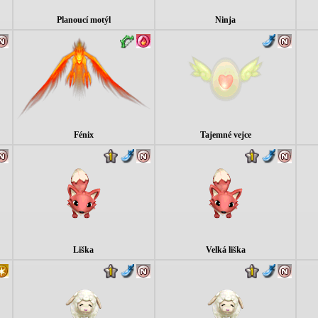
Planoucí motýl
Ninja
Fénix
Tajemné vejce
Liška
Velká liška