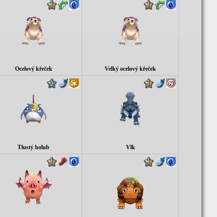
Ocelový křeček
Velký ocelový křeček
Tlustý holub
Vlk