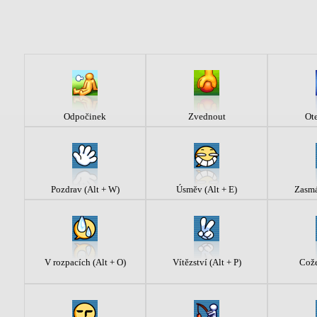
Odpočinek
Zvednout
Ote
Pozdrav (Alt + W)
Úsměv (Alt + E)
Zasmá
V rozpacích (Alt + O)
Vítězství (Alt + P)
Cože