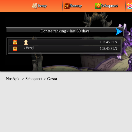
Itemy
Bonusy
Schopnost
Donate ranking - last 30 days
103.45 PLN
»Vergil
103.45 PLN
NosApki
>
Schopnost
>
Gesta