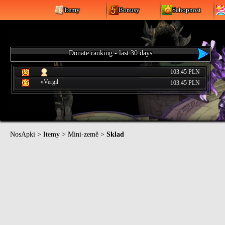
Itemy
Bonusy
Schopnost
Donate ranking - last 30 days
103.45 PLN
»Vergil
103.45 PLN
NosApki
>
Itemy
>
Mini-země
>
Sklad